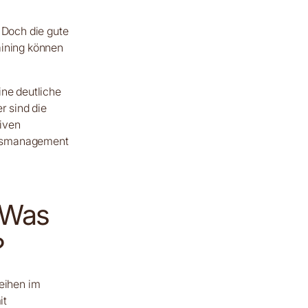
 Doch die gute
aining können
ine deutliche
r sind die
iven
ngsmanagement
 Was
?
reihen im
it