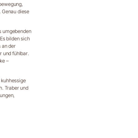
tbewegung,
. Genau diese
des umgebenden
Es bilden sich
 an der
 und fühlbar.
ke –
e kuhhessige
h. Traber und
zungen,