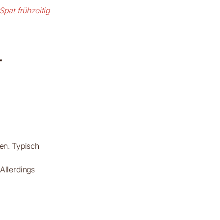
pat frühzeitig
r
en. Typisch
Allerdings