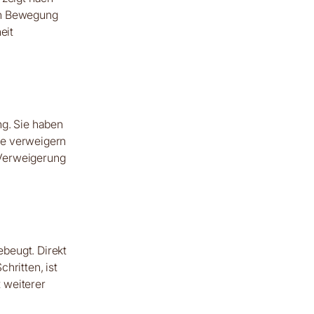
en Bewegung
eit
ng. Sie haben
re verweigern
 Verweigerung
beugt. Direkt
hritten, ist
t weiterer