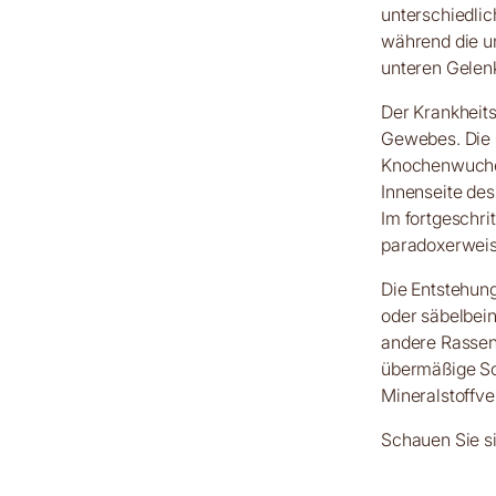
unterschiedli
während die u
unteren Gelenk
Der Krankheit
Gewebes. Die G
Knochenwucher
Innenseite des
Im fortgeschri
paradoxerweise
Die Entstehun
oder säbelbein
andere Rassen
übermäßige Sc
Mineralstoffve
Schauen Sie s