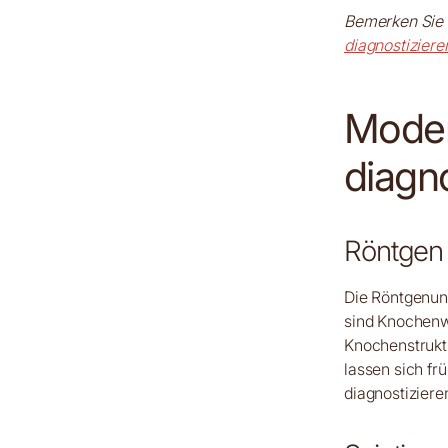
Bemerken Sie 
diagnostiziere
Moder
diagno
Röntgen 
Die Röntgenun
sind Knochenw
Knochenstruktu
lassen sich fr
diagnostiziere