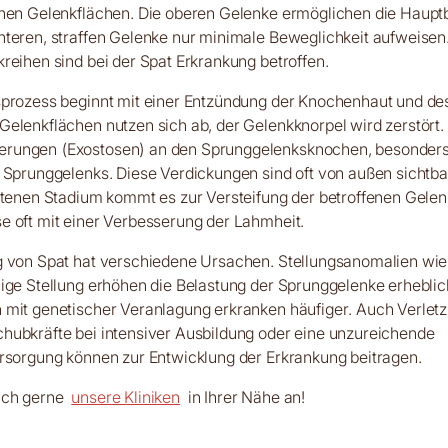
chen Gelenkflächen. Die oberen Gelenke ermöglichen die Haup
nteren, straffen Gelenke nur minimale Beweglichkeit aufweisen
reihen sind bei der Spat Erkrankung betroffen.
sprozess beginnt mit einer Entzündung der Knochenhaut und 
elenkflächen nutzen sich ab, der Gelenkknorpel wird zerstört. 
ungen (Exostosen) an den Sprunggelenksknochen, besonders
 Sprunggelenks. Diese Verdickungen sind oft von außen sichtbar
ttenen Stadium kommt es zur Versteifung der betroffenen Gelen
 oft mit einer Verbesserung der Lahmheit.
g von Spat hat verschiedene Ursachen. Stellungsanomalien wi
ige Stellung erhöhen die Belastung der Sprunggelenke erheblic
 mit genetischer Veranlagung erkranken häufiger. Auch Verlet
hubkräfte bei intensiver Ausbildung oder eine unzureichende
rsorgung können zur Entwicklung der Erkrankung beitragen.
ich gerne
unsere Kliniken
in Ihrer Nähe an!