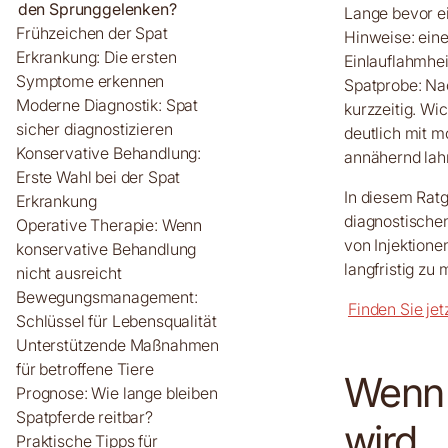
den Sprunggelenken?
Lange bevor ei
Frühzeichen der Spat
Hinweise: eine
Erkrankung: Die ersten
Einlauflahmhei
Symptome erkennen
Spatprobe: Na
Moderne Diagnostik: Spat
kurzzeitig. Wi
sicher diagnostizieren
deutlich mit 
Konservative Behandlung:
annähernd lah
Erste Wahl bei der Spat
In diesem Ratg
Erkrankung
diagnostische
Operative Therapie: Wenn
von Injektion
konservative Behandlung
langfristig zu
nicht ausreicht
Bewegungsmanagement:
Finden Sie jetz
Schlüssel für Lebensqualität
Unterstützende Maßnahmen
für betroffene Tiere
Wenn 
Prognose: Wie lange bleiben
Spatpferde reitbar?
wird
Praktische Tipps für