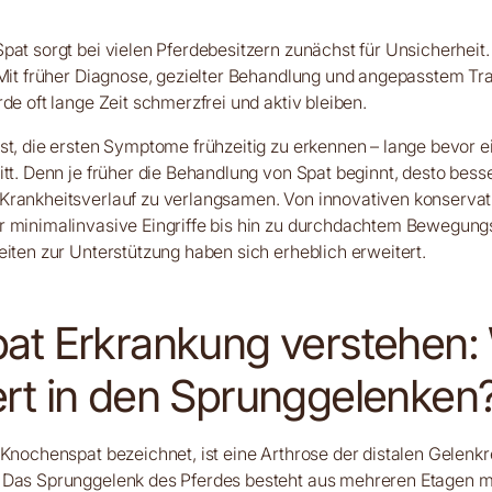
pat sorgt bei vielen Pferdebesitzern zunächst für Unsicherheit.
 Mit früher Diagnose, gezielter Behandlung und angepasstem Tr
rde oft lange Zeit schmerzfrei und aktiv bleiben.
st, die ersten Symptome frühzeitig zu erkennen – lange bevor e
itt. Denn je früher die Behandlung von Spat beginnt, desto besse
Krankheitsverlauf zu verlangsamen. Von innovativen konservat
r minimalinvasive Eingriffe bis hin zu durchdachtem Bewegu
eiten zur Unterstützung haben sich erheblich erweitert.
pat Erkrankung verstehen:
ert in den Sprunggelenken
 Knochenspat bezeichnet, ist eine Arthrose der distalen Gelenk
 Das Sprunggelenk des Pferdes besteht aus mehreren Etagen m