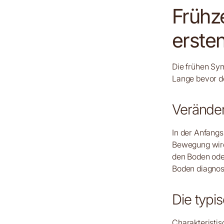
Frühz
erste
Die frühen Sym
Lange bevor de
Veränder
In der Anfangs
Bewegung wird 
den Boden ode
Boden diagnost
Die typi
Charakteristis