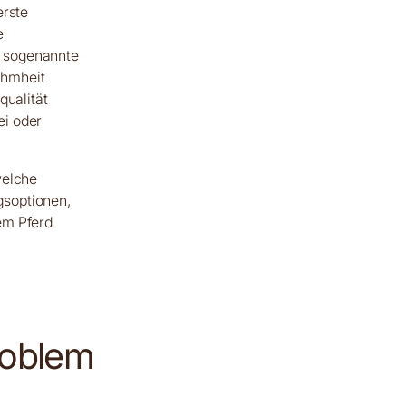
erste
e
ie sogenannte
ahmheit
qualität
ei oder
welche
gsoptionen,
em Pferd
roblem