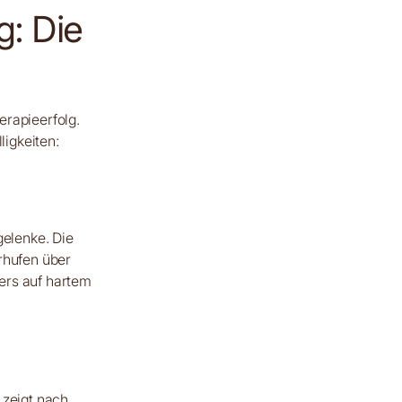
g: Die
erapieerfolg.
ligkeiten:
gelenke. Die
rhufen über
ers auf hartem
 zeigt nach