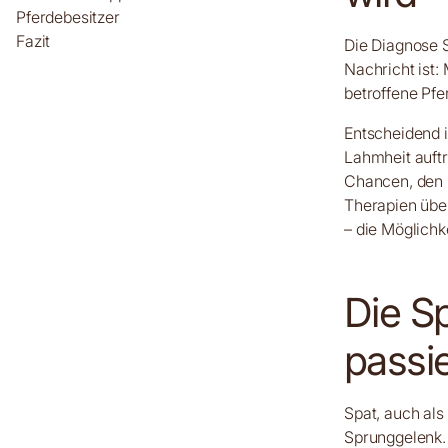
Pferdebesitzer
Fazit
Die Diagnose S
Nachricht ist:
betroffene Pfe
Entscheidend i
Lahmheit auftr
Chancen, den 
Therapien übe
– die Möglichk
Die S
passi
Spat, auch als
Sprunggelenk.