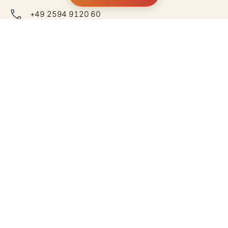
+49 2594 9120 60
kontakt@altano-gruppe.de
Zum Kontaktformular
Über Altano
Über Uns
Unser Team
Nachhaltigkeit
Für Tierärzt:innen
Altano Kliniken
Partnerschaft
Für Pferdebesitzer:innen