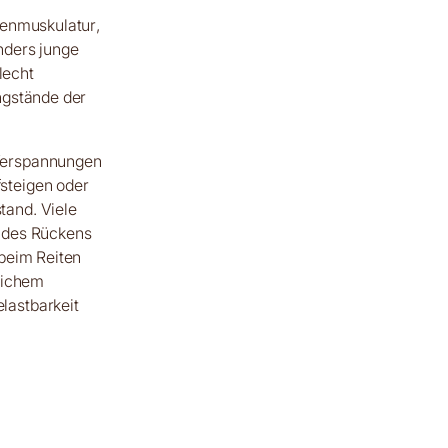
kenmuskulatur,
nders junge
lecht
ngstände der
 Verspannungen
steigen oder
tand. Viele
h des Rückens
 beim Reiten
lichem
lastbarkeit