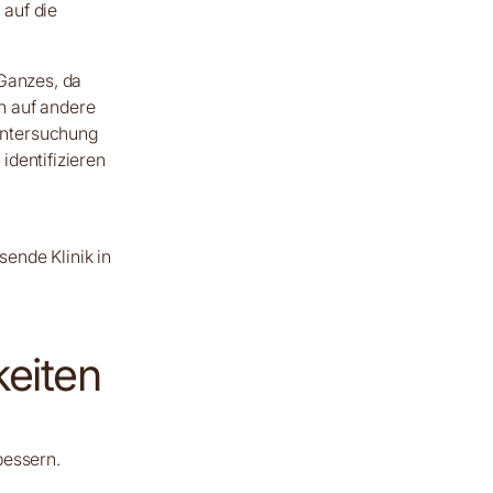
 auf die
 Ganzes, da
 auf andere
Untersuchung
identifizieren
sende Klinik in
eiten
bessern.