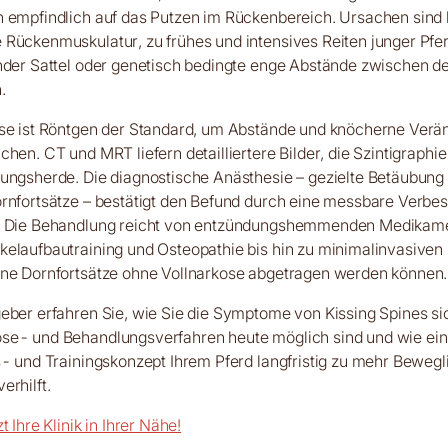
 empfindlich auf das Putzen im Rückenbereich. Ursachen sind 
Rückenmuskulatur, zu frühes und intensives Reiten junger Pfer
nder Sattel oder genetisch bedingte enge Abstände zwischen d
.
ose ist Röntgen der Standard, um Abstände und knöcherne Ver
hen. CT und MRT liefern detailliertere Bilder, die Szintigraphie 
ungsherde. Die diagnostische Anästhesie – gezielte Betäubung
rnfortsätze – bestätigt den Befund durch eine messbare Verbe
. Die Behandlung reicht von entzündungshemmenden Medikam
elaufbautraining und Osteopathie bis hin zu minimalinvasiven E
ene Dornfortsätze ohne Vollnarkose abgetragen werden können.
eber erfahren Sie, wie Sie die Symptome von Kissing Spines si
se- und Behandlungsverfahren heute möglich sind und wie ei
s- und Trainingskonzept Ihrem Pferd langfristig zu mehr Bewegl
erhilft.
t Ihre Klinik in Ihrer Nähe!