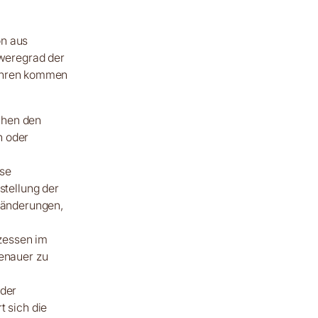
on aus
weregrad der
fahren kommen
chen den
n oder
ese
stellung der
ränderungen,
ozessen im
enauer zu
 der
 sich die