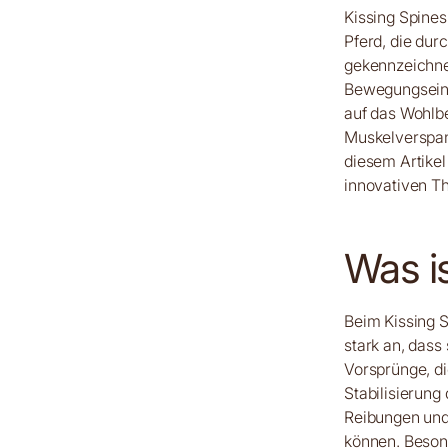
Kissing Spines
Pferd, die dur
gekennzeichne
Bewegungseins
auf das Wohlbe
Muskelverspann
diesem Artike
innovativen Th
Was i
Beim Kissing 
stark an, dass
Vorsprünge, di
Stabilisierun
Reibungen und 
können. Besond