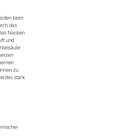
leiden beim
urch das
 Das Nacken
uft und
rbelsäule
merzen
hernen
önnen zu
erdes stark
omischer