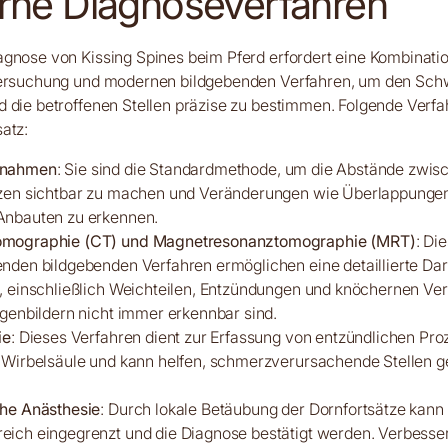
ne Diagnoseverfahren
gnose von Kissing Spines beim Pferd erfordert eine Kombinati
tersuchung und modernen bildgebenden Verfahren, um den Sch
d die betroffenen Stellen präzise zu bestimmen. Folgende Ver
atz:
fnahmen
: Sie sind die Standardmethode, um die Abstände zwis
tzen sichtbar zu machen und Veränderungen wie Überlappunge
Anbauten zu erkennen.
mographie (CT) und Magnetresonanztomographie (MRT)
: Di
nden bildgebenden Verfahren ermöglichen eine detaillierte Dar
, einschließlich Weichteilen, Entzündungen und knöchernen Ve
tgenbildern nicht immer erkennbar sind.
ie
: Dieses Verfahren dient zur Erfassung von entzündlichen Pr
 Wirbelsäule und kann helfen, schmerzverursachende Stellen g
.
che Anästhesie
: Durch lokale Betäubung der Dornfortsätze kann
ich eingegrenzt und die Diagnose bestätigt werden. Verbessert