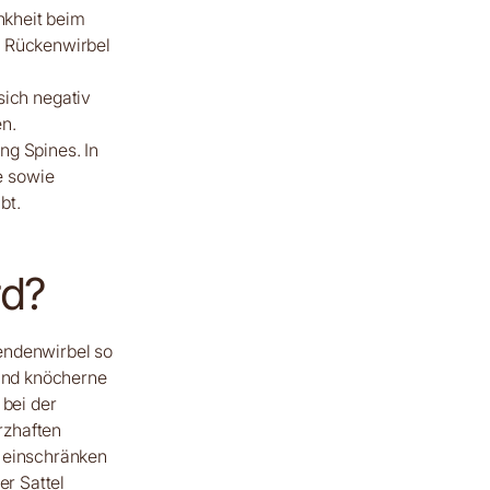
nkheit beim
r Rückenwirbel
ich negativ
n.
ng Spines. In
e sowie
bt.
rd?
endenwirbel so
sind knöcherne
 bei der
rzhaften
h einschränken
er Sattel