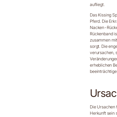
aufliegt.
Das Kissing Sp
Pferd. Die Erk
Nacken-Rücken
Rückenband is
zusammen mit d
sorgt. Die eng
verursachen, 
Veränderungen
erheblichen B
beeinträchtige
Ursa
Die Ursachen f
Herkunft sein 