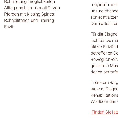
Behandlungsmöglichkeiten
reagieren auch
Alltag und Lebensqualität von
unzureichende 
Pferden mit Kissing Spines
schlecht sitze
Rehabilitation und Training
Dornfortsätzen
Fazit
Für die Diagn
sichtbar zu mac
aktive Entzünd
betroffenen Do
Beweglichkeit
gezieltem Musk
denen betroff
In diesem Ratg
welche Diagno
Rehabilitation
Wohlbefinden v
Finden Sie jetz