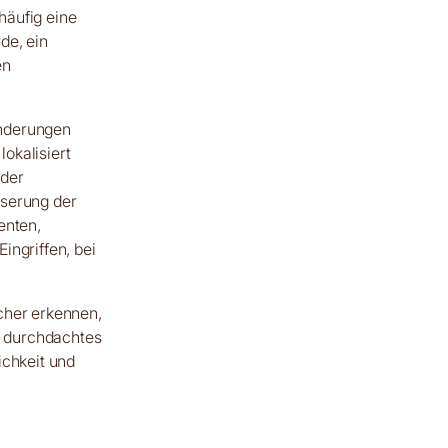
häufig eine
de, ein
en
änderungen
lokalisiert
 der
sserung der
enten,
ingriffen, bei
cher erkennen,
n durchdachtes
ichkeit und