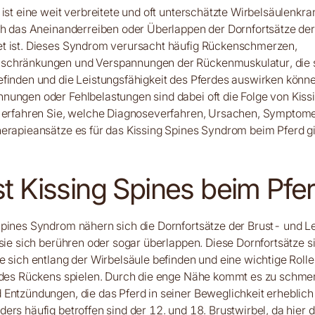
 ist eine weit verbreitete und oft unterschätzte Wirbelsäulenkra
ch das Aneinanderreiben oder Überlappen der Dornfortsätze de
t ist. Dieses Syndrom verursacht häufig Rückenschmerzen,
chränkungen und Verspannungen der Rückenmuskulatur, die s
finden und die Leistungsfähigkeit des Pferdes auswirken könne
ungen oder Fehlbelastungen sind dabei oft die Folge von Kissi
l erfahren Sie, welche Diagnoseverfahren, Ursachen, Symptom
erapieansätze es für das Kissing Spines Syndrom beim Pferd gi
st Kissing Spines beim Pfe
Spines Syndrom nähern sich die Dornfortsätze der Brust- und L
 sie sich berühren oder sogar überlappen. Diese Dornfortsätze 
e sich entlang der Wirbelsäule befinden und eine wichtige Rolle
g des Rückens spielen. Durch die enge Nähe kommt es zu schme
Entzündungen, die das Pferd in seiner Beweglichkeit erheblic
ers häufig betroffen sind der 12. und 18. Brustwirbel, da hier d