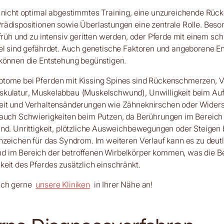
 nicht optimal abgestimmtes Training, eine unzureichende Rüc
ädispositionen sowie Überlastungen eine zentrale Rolle. Beso
 früh und zu intensiv geritten werden, oder Pferde mit einem sch
el sind gefährdet. Auch genetische Faktoren und angeborene E
können die Entstehung begünstigen.
tome bei Pferden mit Kissing Spines sind Rückenschmerzen,
kulatur, Muskelabbau (Muskelschwund), Unwilligkeit beim Auf
eit und Verhaltensänderungen wie Zähneknirschen oder Widers
 auch Schwierigkeiten beim Putzen, da Berührungen im Bereic
nd. Unrittigkeit, plötzliche Ausweichbewegungen oder Steigen
nzeichen für das Syndrom. Im weiteren Verlauf kann es zu deut
 im Bereich der betroffenen Wirbelkörper kommen, was die Be
eit des Pferdes zusätzlich einschränkt.
ich gerne
unsere Kliniken
in Ihrer Nähe an!