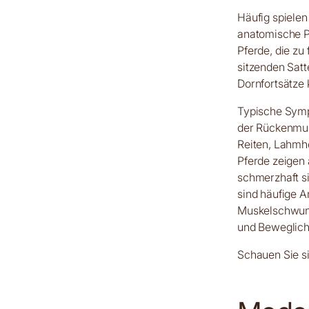
Häufig spielen
anatomische Pr
Pferde, die zu
sitzenden Satt
Dornfortsätze 
Typische Symp
der Rückenmus
Reiten, Lahmh
Pferde zeigen
schmerzhaft si
sind häufige A
Muskelschwund
und Beweglichk
Schauen Sie s