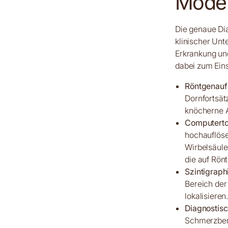
Moder
Die genaue Dia
klinischer Un
Erkrankung un
dabei zum Eins
Röntgenau
Dornfortsä
knöcherne 
Computerto
hochauflöse
Wirbelsäule
die auf Rön
Szintigraph
Bereich der
lokalisieren
Diagnostis
Schmerzbere