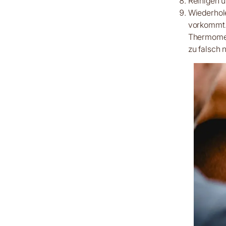
Reinigen 
Wiederhole
vorkommt. 
Thermomete
zu falsch