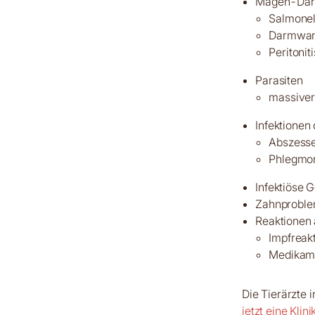
Magen-Dar
Salmonel
Darmwand
Peritonit
Parasiten
massiver
Infektionen
Abszesse 
Phlegmon
Infektiöse 
Zahnproble
Reaktionen
Impfreak
Medikame
Die Tierärzte 
jetzt eine Klin