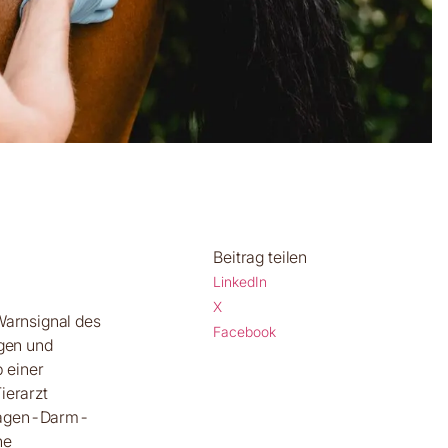
Beitrag teilen
LinkedIn
X
Warnsignal des
Facebook
ngen und
 einer
ierarzt
 Magen-Darm-
he