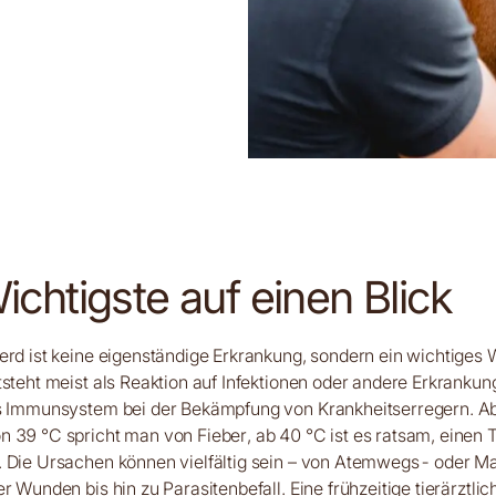
chtigste auf einen Blick
erd ist keine eigenständige Erkrankung, sondern ein wichtiges 
tsteht meist als Reaktion auf Infektionen oder andere Erkranku
as Immunsystem bei der Bekämpfung von Krankheitserregern. Ab
 39 °C spricht man von Fieber, ab 40 °C ist es ratsam, einen T
. Die Ursachen können vielfältig sein – von Atemwegs- oder
r Wunden bis hin zu Parasitenbefall. Eine frühzeitige tierärztlic