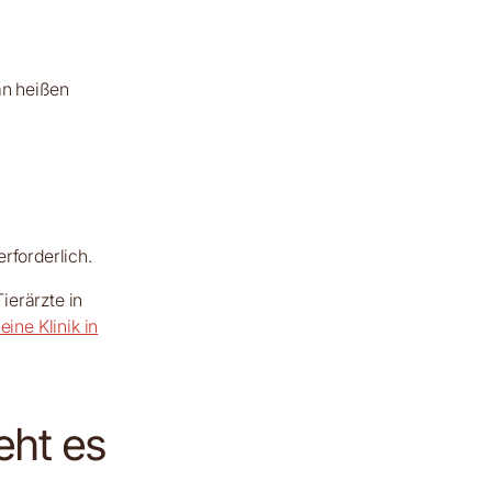
)
an heißen
erforderlich.
ierärzte in
eine Klinik in
eht es