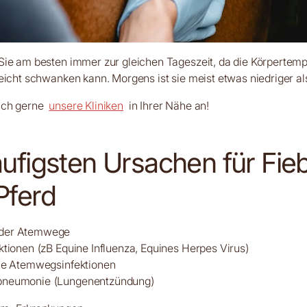
ie am besten immer zur gleichen Tageszeit, da die Körpertemp
eicht schwanken kann. Morgens ist sie meist etwas niedriger al
ich gerne
unsere Kliniken
in Ihrer Nähe an!
äufigsten Ursachen für Fie
Pferd
n der Atemwege
ktionen (zB Equine Influenza, Equines Herpes Virus)
lle Atemwegsinfektionen
pneumonie (Lungenentzündung)