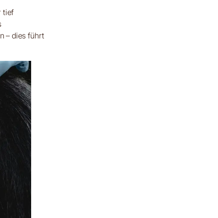
 tief
s
 – dies führt