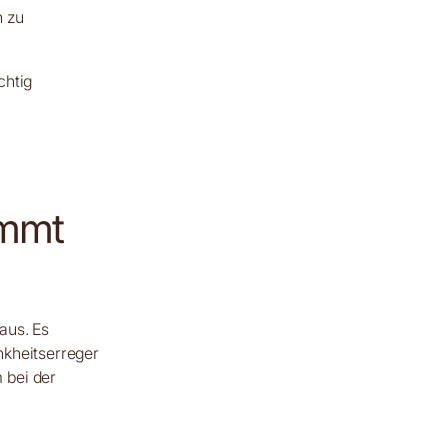
n zu
chtig
ommt
aus. Es
nkheitserreger
 bei der