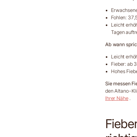
Erwachsene 
Fohlen: 37,
Leicht erhö
Tagen auftr
Ab wann spric
Leicht erhö
Fieber: ab 
Hohes Fieber
Sie messen Fi
den Altano-Kli
Ihrer Nähe
.
Fiebe