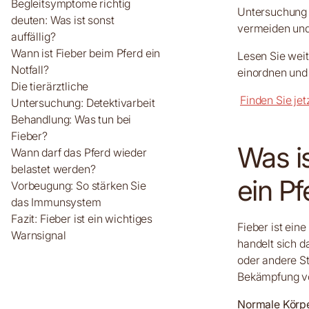
Begleitsymptome richtig
Untersuchung 
deuten: Was ist sonst
vermeiden und
auffällig?
Wann ist Fieber beim Pferd ein
Lesen Sie weit
Notfall?
einordnen und 
Die tierärztliche
Finden Sie jetz
Untersuchung: Detektivarbeit
Behandlung: Was tun bei
Fieber?
Was i
Wann darf das Pferd wieder
belastet werden?
ein Pf
Vorbeugung: So stärken Sie
das Immunsystem
Fazit: Fieber ist ein wichtiges
Fieber ist ein
Warnsignal
handelt sich d
oder andere S
Bekämpfung vo
Normale Körpe