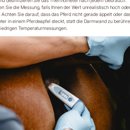
und desinfizieren Sie das Thermometer nach jedem Gebrauch.
n Sie die Messung, falls Ihnen der Wert unrealistisch hoch oder
Achten Sie darauf, dass das Pferd nicht gerade äppelt oder da
r in einem Pferdeapfel steckt, statt die Darmwand zu berühren
 niedrigen Temperaturmessungen.