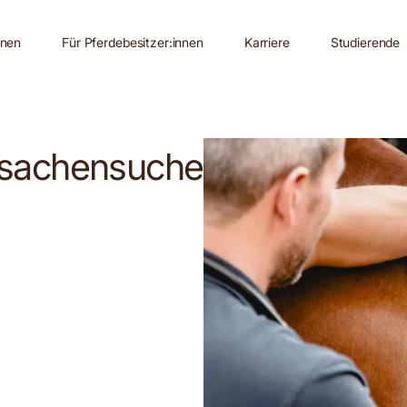
nnen
Für Pferdebesitzer:innen
Karriere
Studierende
Ursachensuche