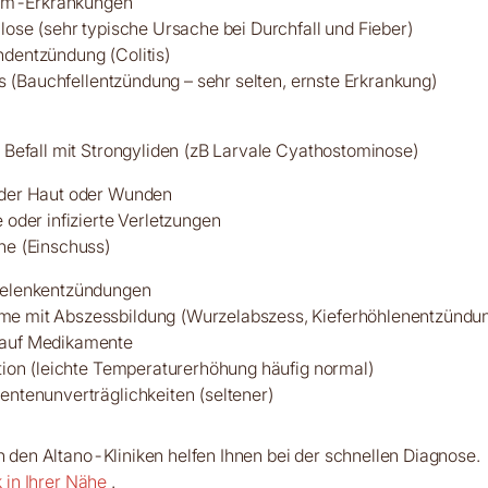
m-Erkrankungen
lose (sehr typische Ursache bei Durchfall und Fieber)
entzündung (Colitis)
is (Bauchfellentzündung – sehr selten, ernste Erkrankung)
 Befall mit Strongyliden (zB Larvale Cyathostominose)
 der Haut oder Wunden
oder infizierte Verletzungen
e (Einschuss)
Gelenkentzündungen
me mit Abszessbildung (Wurzelabszess, Kieferhöhlenentzündu
 auf Medikamente
tion (leichte Temperaturerhöhung häufig normal)
ntenunverträglichkeiten (seltener)
in den Altano-Kliniken helfen Ihnen bei der schnellen Diagnose.
ik in Ihrer Nähe
.