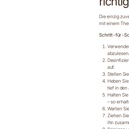
richtig
Die einzig zuv
mit einem The
Schritt-für-S
Verwenden 
abzulesen
Desinfizie
auf.
Stellen Sie
Heben Sie
tief in den 
Halten Si
– so erhal
Warten Sie
Ziehen Sie
ihn zusam