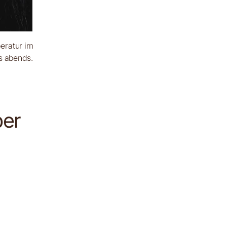
eratur im
s abends.
ber