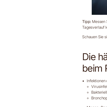
Tipp:
Messen S
Tagesverlauf l
Schauen Sie s
Die h
beim 
Infektione
Virusinfe
Bakterie
Broncho