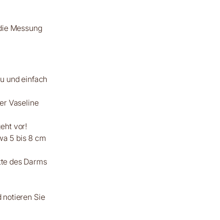
t die Messung
au und einfach
er Vaseline
geht vor!
wa 5 bis 8 cm
tte des Darms
 notieren Sie