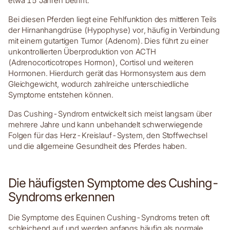
etwa 15 Jahren betrifft.
Bei diesen Pferden liegt eine Fehlfunktion des mittleren Teils
der Hirnanhangdrüse (Hypophyse) vor, häufig in Verbindung
mit einem gutartigen Tumor (Adenom). Dies führt zu einer
unkontrollierten Überproduktion von ACTH
(Adrenocorticotropes Hormon), Cortisol und weiteren
Hormonen. Hierdurch gerät das Hormonsystem aus dem
Gleichgewicht, wodurch zahlreiche unterschiedliche
Symptome entstehen können.
Das Cushing-Syndrom entwickelt sich meist langsam über
mehrere Jahre und kann unbehandelt schwerwiegende
Folgen für das Herz-Kreislauf-System, den Stoffwechsel
und die allgemeine Gesundheit des Pferdes haben.
Die häufigsten Symptome des Cushing-
Syndroms erkennen
Die Symptome des Equinen Cushing-Syndroms treten oft
schleichend auf und werden anfangs häufig als normale