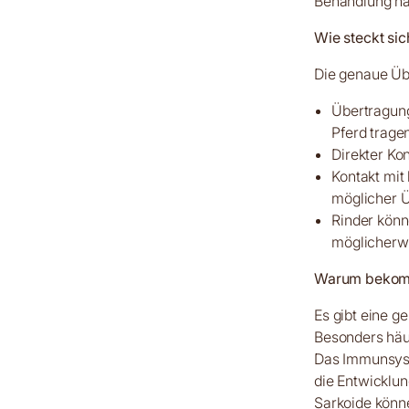
Behandlung hä
Wie steckt sic
Die genaue Übe
Übertragung
Pferd trage
Direkter Ko
Kontakt mit
möglicher 
Rinder könn
möglicherwe
Warum bekommt
Es gibt eine g
Besonders häu
Das Immunsyst
die Entwicklun
Sarkoide könne