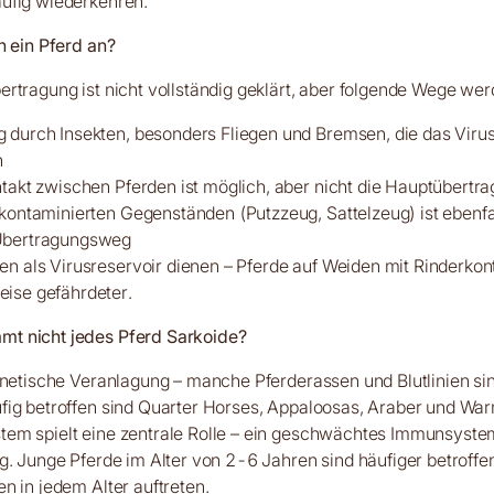
ufig wiederkehren.
h ein Pferd an?
rtragung ist nicht vollständig geklärt, aber folgende Wege we
 durch Insekten, besonders Fliegen und Bremsen, die das Virus
n
ntakt zwischen Pferden ist möglich, aber nicht die Hauptübertr
 kontaminierten Gegenständen (Putzzeug, Sattelzeug) ist ebenfa
Übertragungsweg
en als Virusreservoir dienen – Pferde auf Weiden mit Rinderkon
ise gefährdeter.
 nicht jedes Pferd Sarkoide?
enetische Veranlagung – manche Pferderassen und Blutlinien sind
fig betroffen sind Quarter Horses, Appaloosas, Araber und War
em spielt eine zentrale Rolle – ein geschwächtes Immunsyste
g. Junge Pferde im Alter von 2-6 Jahren sind häufiger betroffe
n in jedem Alter auftreten.