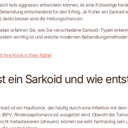
ch teils aggressiv entwickeln können, ist eine frühzeitige tierä
ehandlung entscheidend für den Erfolg. Je früher ein Sarkoid 
, desto besser sind die Heilungschancen.
geber erfahren Sie, wie Sie verschiedene Sarkoid-Typen erke
Handeln wichtig ist und welche modernen Behandlungsmethoden
t Ihre Klinik in Ihrer Nähe!
t ein Sarkoid und wie ents
koid ist ein Hauttumor, der häufig durch eine Infektion mit de
 (BPV, Rinderpapillomavirus) ausgelöst wird. Obwohl die Tumor
cht metastasieren (streuen), können sie sehr hartnäckig sein 