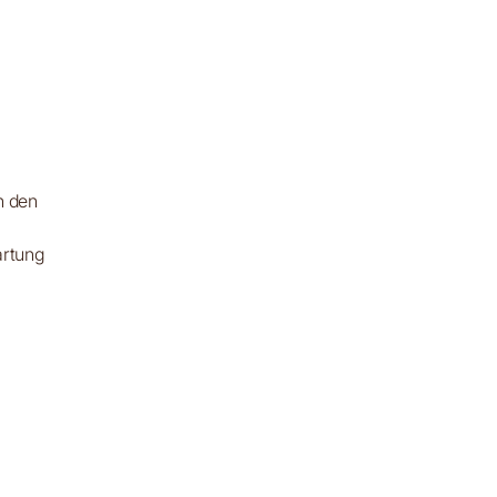
n den
artung