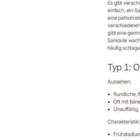
Es gibt versch
einfach, ein S
eine pathohis
verschiedenen
gibt eine gemi
Sarkoide wach
häufig schlaga
Typ 1: O
Aussehen:
Rundliche, 
Oft mit fein
Unauffällig,
Charakteristik:
Frühstadiu