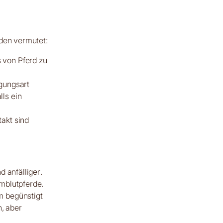
rden vermutet:
 von Pferd zu
agungsart
lls ein
takt sind
 anfälliger.
mblutpferde.
m begünstigt
n, aber