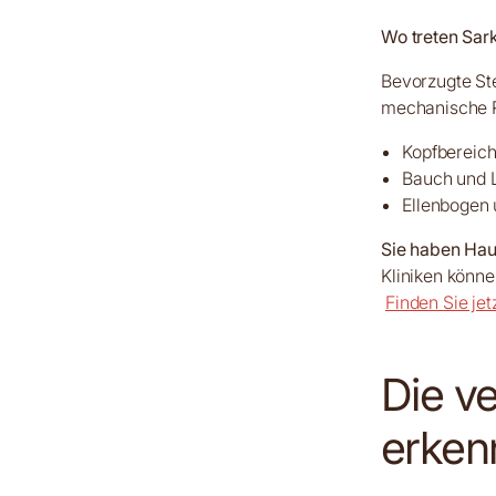
Wo treten Sar
Bevorzugte Ste
mechanische Re
Kopfbereic
Bauch und L
Ellenbogen 
Sie haben Hau
Kliniken könne
Finden Sie jetz
Die v
erken