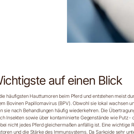
chtigste auf einen Blick
die häufigsten Hauttumoren beim Pferd und entstehen meist du
dem Bovinen Papillomavirus (BPV). Obwohl sie lokal wachsen un
n sie nach Behandlungen häufig wiederkehren. Die Übertragung
rch Insekten sowie über kontaminierte Gegenstände wie Putz- 
bei nicht jedes Pferd gleichermaßen anfällig ist. Eine wichtige R
ktoren und die Stärke des Immunsystems. Da Sarkoide sehr unt