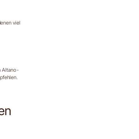
denen viel
n Altano-
pfehlen.
en