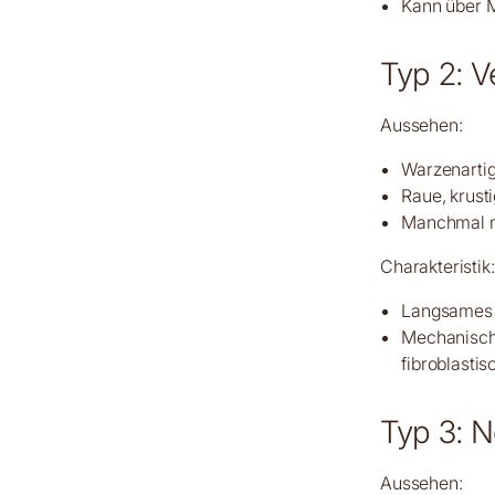
Kann über M
Typ 2: V
Aussehen:
Warzenartig
Raue, krust
Manchmal mi
Charakteristik:
Langsames
Mechanische
fibroblasti
Typ 3: N
Aussehen: