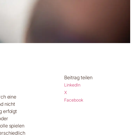
Beitrag teilen
LinkedIn
X
rch eine
Facebook
d nicht
 erfolgt
oder
olle spielen
erschiedlich