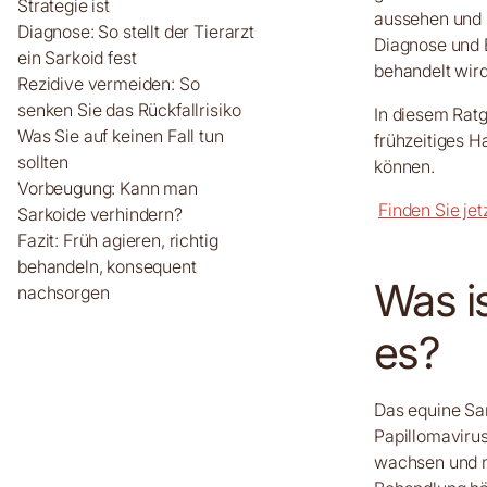
Strategie ist
aussehen und si
Diagnose: So stellt der Tierarzt
Diagnose und B
ein Sarkoid fest
behandelt wird
Rezidive vermeiden: So
senken Sie das Rückfallrisiko
In diesem Rat
Was Sie auf keinen Fall tun
frühzeitiges 
sollten
können.
Vorbeugung: Kann man
Finden Sie jetz
Sarkoide verhindern?
Fazit: Früh agieren, richtig
behandeln, konsequent
Was is
nachsorgen
es?
Das equine Sar
Papillomavirus
wachsen und ni