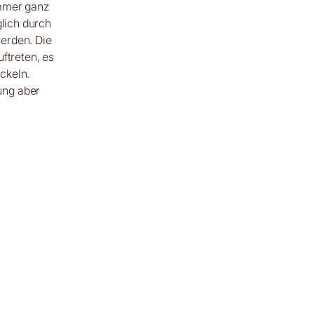
immer ganz
glich durch
erden. Die
treten, es
ckeln.
ung aber