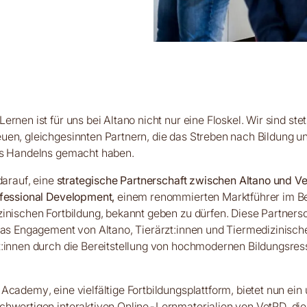
rnen ist für uns bei Altano nicht nur eine Floskel. Wir sind stet
uen, gleichgesinnten Partnern, die das Streben nach Bildung 
es Handelns gemacht haben.
darauf, eine
strategische Partnerschaft zwischen Altano und V
ofessional Development,
einem renommierten Marktführer im Be
inischen Fortbildung, bekannt geben zu dürfen. Diese Partners
das Engagement von Altano, Tierärzt:innen und Tiermedizinisch
t:innen durch die Bereitstellung von hochmodernen Bildungsre
Academy, eine vielfältige Fortbildungsplattform, bietet nun ei
hwertigen interaktiven Online-Lernmaterialien von VetPD, die 