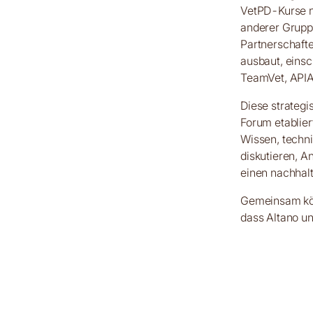
VetPD-Kurse n
anderer Gruppe
Partnerschafte
ausbaut, einsc
TeamVet, APIA
Diese strategi
Forum etablier
Wissen, techn
diskutieren, 
einen nachhalt
Gemeinsam könn
dass Altano u