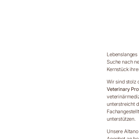
Lebenslanges Le
Suche nach ne
Kernstück ihr
Wir sind stolz 
Veterinary Pr
veterinärmediz
unterstreicht 
Fachangestell
unterstützen.
Unsere Altano 
Angebot an hoc