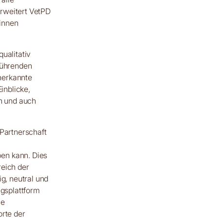
rweitert VetPD
innen
ualitativ
 führenden
nerkannte
inblicke,
en und auch
 Partnerschaft
en kann. Dies
reich der
ig, neutral und
ngsplattform
ie
orte der