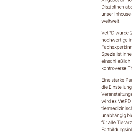
Disziplinen a
unser Inhouse
weltweit.
VetPD wurde 20
hochwertige in
Fachexpert:in
Spezialist:inn
einschließlich
kontroverse T
Eine starke Pa
die Einstellun
Veranstaltung
wird es VetPD 
tiermedizinisc
unabhängig ble
für alle Tierär
Fortbildungsin