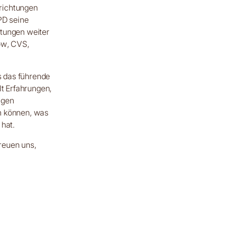
richtungen
PD seine
stungen weiter
ow, CVS,
ls das führende
lt Erfahrungen,
ngen
n können, was
 hat.
reuen uns,