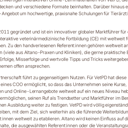
bdecken und verschiedene Formate beinhalten. Darüber hinaus e
-Angebot um hochwertige, praxisnahe Schulungen für Tierärzt:
11 gegründet und ist ein innovativer globaler Marktführer für q
teraktive veterinärmedizinische Fortbildung (CE) mit weltweit
nen. Zu den handverlesenen Referent:innen gehören weltweit a
en (viele aus Altano-Praxen und Kliniken), die gerne praktische E
 Erfolge, Misserfolge und wertvolle Tipps und Tricks weitergeb
hemen offen ansprechen.
rtnerschaft führt zu gegenseitigem Nutzen. Für VetPD hat diese
g eines COO ermöglicht, so dass das Unternehmen seine Kurse,
en und Online-Lernangebote weltweit auf ein neues Niveau heb
ermöglichen, seinen Ruf als Trendsetter und Marktführer im Be
hen Ausbildung weiter zu festigen. VetPD wird völlig eigenständ
iben, mit dem Ziel, sich weiterhin als die führende Weiterbildu
zt:innen weltweit zu etablieren. Altano wird keinen Einfluss auf d
halte, die ausgewählten Referent:innen oder die Veranstaltungs