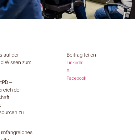
s auf der
Beitrag teilen
und Wissen zum
LinkedIn
X
Facebook
etPD –
reich der
chaft
e
ssourcen zu
n umfangreiches
alle