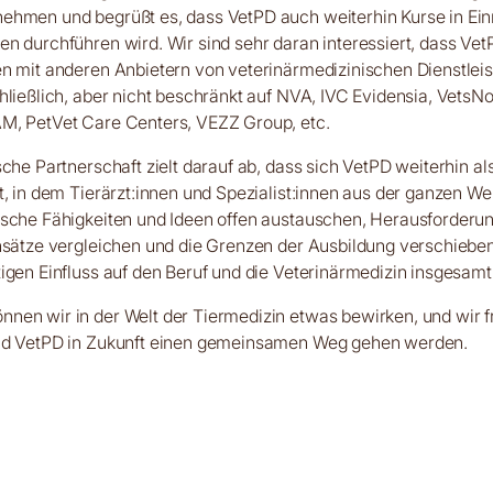
ehmen und begrüßt es, dass VetPD auch weiterhin Kurse in Ein
n durchführen wird. Wir sind sehr daran interessiert, dass Vet
n mit anderen Anbietern von veterinärmedizinischen Dienstlei
hließlich, aber nicht beschränkt auf NVA, IVC Evidensia, VetsN
M, PetVet Care Centers, VEZZ Group, etc.
sche Partnerschaft zielt darauf ab, dass sich VetPD weiterhin a
t, in dem Tierärzt:innen und Spezialist:innen aus der ganzen We
ische Fähigkeiten und Ideen offen austauschen, Herausforderu
Ansätze vergleichen und die Grenzen der Ausbildung verschiebe
igen Einfluss auf den Beruf und die Veterinärmedizin insgesamt
en wir in der Welt der Tiermedizin etwas bewirken, und wir f
nd VetPD in Zukunft einen gemeinsamen Weg gehen werden.