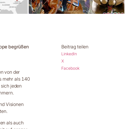
ruppe begrüßen
Beitrag teilen
LinkedIn
X
Facebook
en von der
us mehr als 140
 sich jeden
ümmern.
nd Visionen
ten.
ten als auch