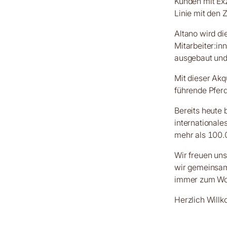
Kunden mit Exz
Linie mit den 
Altano wird die
Mitarbeiter:in
ausgebaut und
Mit dieser Akqu
führende Pferd
Bereits heute 
internationale
mehr als 100.0
Wir freuen uns
wir gemeinsam
immer zum Woh
Herzlich Will