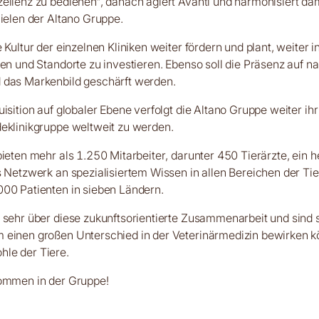
ellenz zu bedienen“, danach agiert Avanti und harmonisiert da
Zielen der Altano Gruppe.
 Kultur der einzelnen Kliniken weiter fördern und plant, weiter i
nen und Standorte zu investieren. Ebenso soll die Präsenz auf n
 das Markenbild geschärft werden.
isition auf globaler Ebene verfolgt die Altano Gruppe weiter ihr 
eklinikgruppe weltweit zu werden.
bieten mehr als 1.250 Mitarbeiter, darunter 450 Tierärzte, ein
s Netzwerk an spezialisiertem Wissen in allen Bereichen der Tie
00 Patienten in sieben Ländern.
 sehr über diese zukunftsorientierte Zusammenarbeit und sind 
 einen großen Unterschied in der Veterinärmedizin bewirken k
le der Tiere.
kommen in der Gruppe!