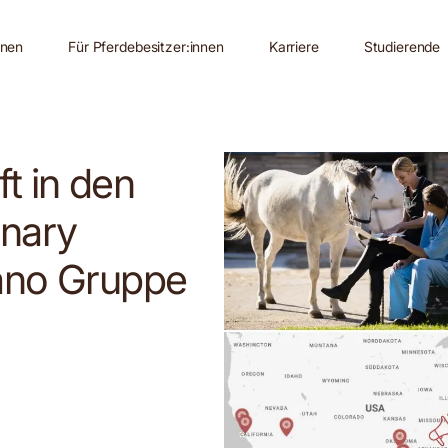
nnen
Für Pferdebesitzer:innen
Karriere
Studierende
t in den
inary
tano Gruppe