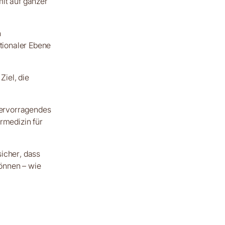
mit auf ganzer
n
ationaler Ebene
Ziel, die
 hervorragendes
rmedizin für
sicher, dass
önnen – wie