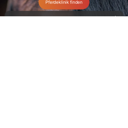
Pferdeklinik finden
Partnerschaft
Entdecken Sie den Altano Unterschied.
Für Pferdebesitzer:innen
Gemeinsam sorgen wir dafür,
dass Ihr Pferd gesund und aktiv bleibt.
Karriere