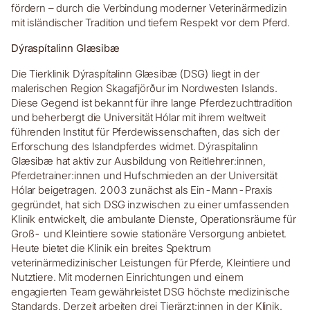
fördern – durch die Verbindung moderner Veterinärmedizin
mit isländischer Tradition und tiefem Respekt vor dem Pferd.
Dýraspítalinn Glæsibæ
Die Tierklinik Dýraspítalinn Glæsibæ (DSG) liegt in der
malerischen Region Skagafjörður im Nordwesten Islands.
Diese Gegend ist bekannt für ihre lange Pferdezuchttradition
und beherbergt die Universität Hólar mit ihrem weltweit
führenden Institut für Pferdewissenschaften, das sich der
Erforschung des Islandpferdes widmet. Dýraspítalinn
Glæsibæ hat aktiv zur Ausbildung von Reitlehrer:innen,
Pferdetrainer:innen und Hufschmieden an der Universität
Hólar beigetragen. 2003 zunächst als Ein-Mann-Praxis
gegründet, hat sich DSG inzwischen zu einer umfassenden
Klinik entwickelt, die ambulante Dienste, Operationsräume für
Groß- und Kleintiere sowie stationäre Versorgung anbietet.
Heute bietet die Klinik ein breites Spektrum
veterinärmedizinischer Leistungen für Pferde, Kleintiere und
Nutztiere. Mit modernen Einrichtungen und einem
engagierten Team gewährleistet DSG höchste medizinische
Standards. Derzeit arbeiten drei Tierärzt:innen in der Klinik.