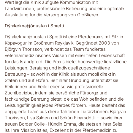
Wert legt die Klinik auf gute Kommunikation mit
Landwirt:innen, professionelle Betreuung und eine optimale
Ausstattung für die Versorgung von Großtieren.
Dýralæknaþjónustan í Spretti
Dýralæknaþjónustan í Spretti ist eine Pferdepraxis mit Sitz in
Kópavogur im Großraum Reykjavík. Gegründet 2003 von
Björgvin Thorisson, verbindet das Team fundiertes
veterinärmedizinisches Wissen mit einer tiefen Leidenschaft
für das Islandpferd. Die Praxis bietet hochwertige tierärztliche
Leistungen, Beratung und individuell zugeschnittene
Betreuung – sowohl in der Klinik als auch mobil direkt in
Ställen und auf Höfen. Seit ihrer Gründung unterstützt sie
Reiterinnen und Reiter ebenso wie professionelle
Zuchtbetriebe, indem sie persönliche Fürsorge und
fachkundige Beratung bietet, die das Wohlbefinden und die
Leistungsfähigkeit jedes Pferdes fördern. Heute besteht das
engagierte Team aus drei erfahrenen Tierärzt:innen: Björgvin
Thorisson, Lisa Salden und Sólrún Einarsdóttir – sowie ihrer
treuen Border Collie-Hündin Emma, die stets an ihrer Seite
ist. Ihre Mission ist es, Exzellenz in der Pferdemedizin zu