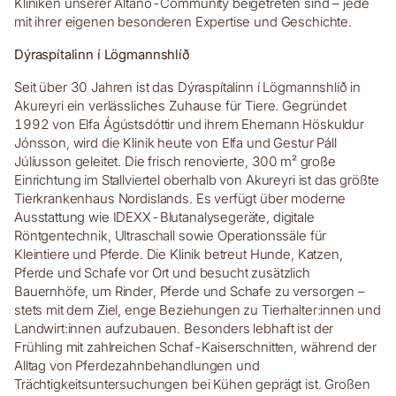
Kliniken unserer Altano-Community beigetreten sind – jede
mit ihrer eigenen besonderen Expertise und Geschichte.
Dýraspítalinn í Lögmannshlíð
Seit über 30 Jahren ist das Dýraspítalinn í Lögmannshlíð in
Akureyri ein verlässliches Zuhause für Tiere. Gegründet
1992 von Elfa Ágústsdóttir und ihrem Ehemann Höskuldur
Jónsson, wird die Klinik heute von Elfa und Gestur Páll
Júlíusson geleitet. Die frisch renovierte, 300 m² große
Einrichtung im Stallviertel oberhalb von Akureyri ist das größte
Tierkrankenhaus Nordislands. Es verfügt über moderne
Ausstattung wie IDEXX-Blutanalysegeräte, digitale
Röntgentechnik, Ultraschall sowie Operationssäle für
Kleintiere und Pferde. Die Klinik betreut Hunde, Katzen,
Pferde und Schafe vor Ort und besucht zusätzlich
Bauernhöfe, um Rinder, Pferde und Schafe zu versorgen –
stets mit dem Ziel, enge Beziehungen zu Tierhalter:innen und
Landwirt:innen aufzubauen. Besonders lebhaft ist der
Frühling mit zahlreichen Schaf-Kaiserschnitten, während der
Alltag von Pferdezahnbehandlungen und
Trächtigkeitsuntersuchungen bei Kühen geprägt ist. Großen