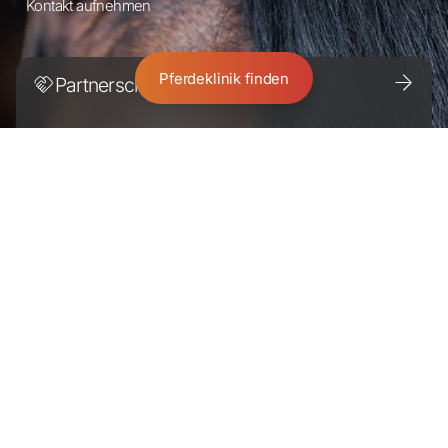
Kontakt aufnehmen
Pferdeklinik finden
Partnerschaft
Entdecken Sie den Altano Unterschied.
Für Pferdebesitzer:innen
Gemeinsam sorgen wir dafür,
dass Ihr Pferd gesund und aktiv bleibt.
Karriere